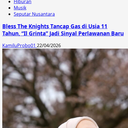
Hiburan
Musik
Seputar Nusantara
Bless The Knights Tancap Gas di Usia 11
Tahun, “Il Grinta” Jadi Sinyal Perlawanan Baru
KamiluProbo01
22/04/2026