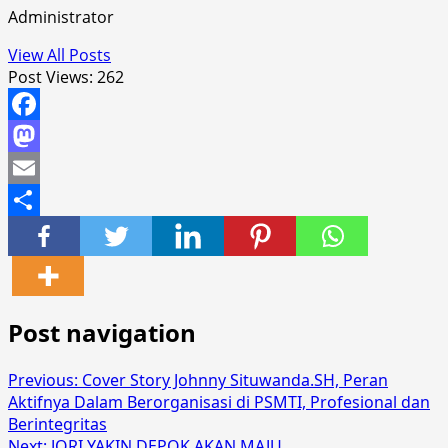
Administrator
View All Posts
Post Views:
262
Facebook
Mastodon
Email
Share
Post navigation
Previous:
Cover Story Johnny Situwanda.SH, Peran
Aktifnya Dalam Berorganisasi di PSMTI, Profesional dan
Berintegritas
Next:
JORI YAKIN DEPOK AKAN MAJU