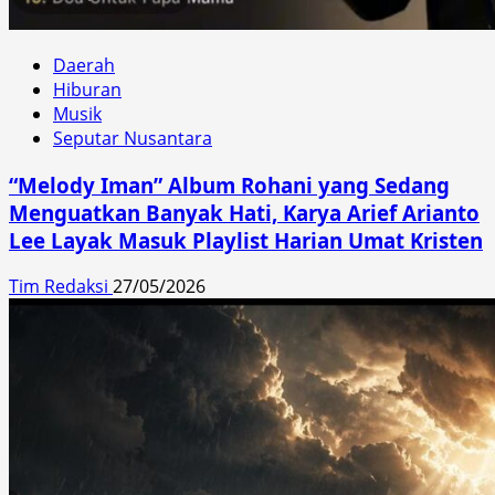
Daerah
Hiburan
Musik
Seputar Nusantara
“Melody Iman” Album Rohani yang Sedang
Menguatkan Banyak Hati, Karya Arief Arianto
Lee Layak Masuk Playlist Harian Umat Kristen
Tim Redaksi
27/05/2026