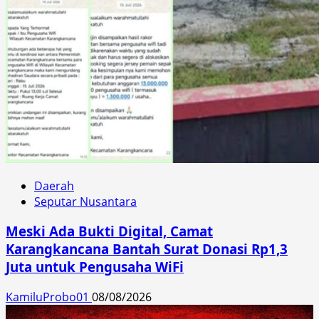
Daerah
Seputar Nusantara
Meski Ada Bukti Digital, Camat
Karangkancana Bantah Surat Donasi Rp1,3
Juta untuk Pengusaha WiFi
KamiluProbo01
08/08/2026