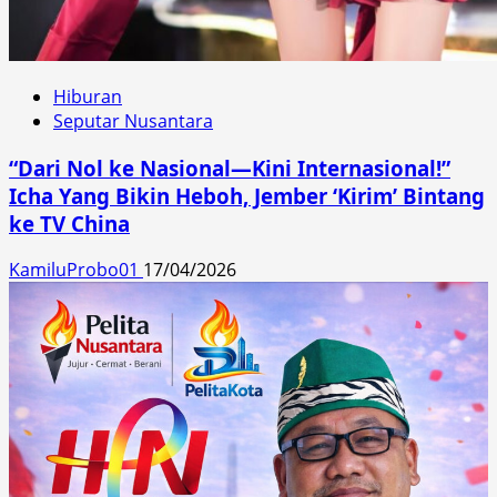
Hiburan
Seputar Nusantara
“Dari Nol ke Nasional—Kini Internasional!”
Icha Yang Bikin Heboh, Jember ‘Kirim’ Bintang
ke TV China
KamiluProbo01
17/04/2026