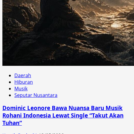
Daerah
Hiburan
Musik
Seputar Nusantara
Dominic Leonore Bawa Nuansa Baru Musik
Rohani Indonesia Lewat Single “Takut Akan
Tuhan”