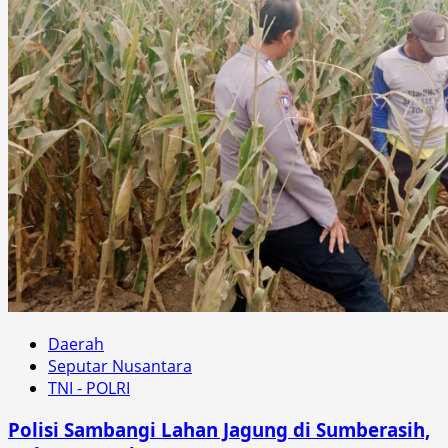
Daerah
Seputar Nusantara
TNI - POLRI
Polisi Sambangi Lahan Jagung di Sumberasih,