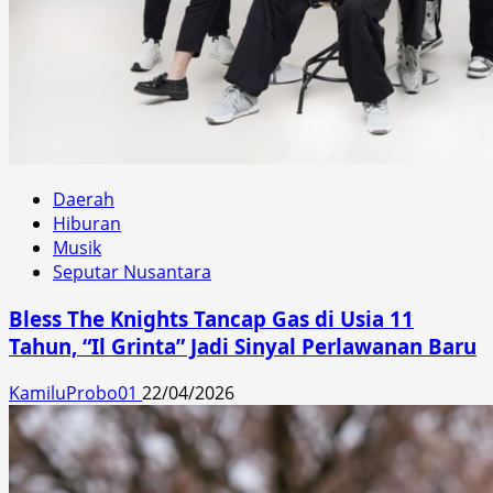
Daerah
Hiburan
Musik
Seputar Nusantara
Bless The Knights Tancap Gas di Usia 11
Tahun, “Il Grinta” Jadi Sinyal Perlawanan Baru
KamiluProbo01
22/04/2026