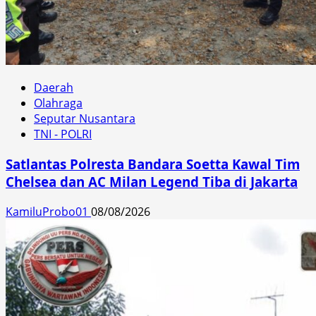
Daerah
Olahraga
Seputar Nusantara
TNI - POLRI
Satlantas Polresta Bandara Soetta Kawal Tim
Chelsea dan AC Milan Legend Tiba di Jakarta
KamiluProbo01
08/08/2026