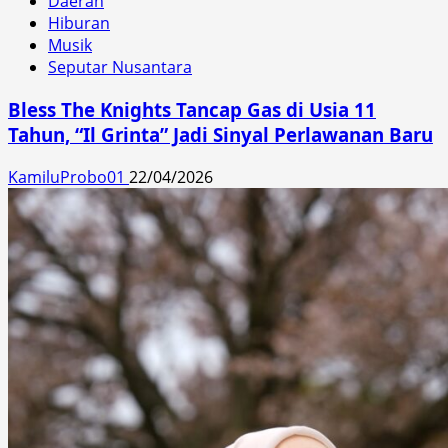
Daerah
Hiburan
Musik
Seputar Nusantara
Bless The Knights Tancap Gas di Usia 11
Tahun, “Il Grinta” Jadi Sinyal Perlawanan Baru
KamiluProbo01
22/04/2026