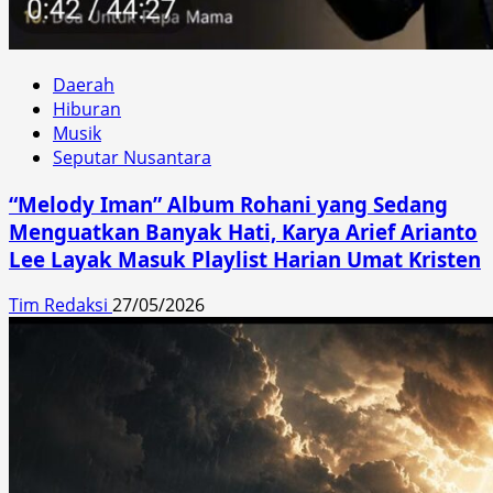
Daerah
Hiburan
Musik
Seputar Nusantara
“Melody Iman” Album Rohani yang Sedang
Menguatkan Banyak Hati, Karya Arief Arianto
Lee Layak Masuk Playlist Harian Umat Kristen
Tim Redaksi
27/05/2026