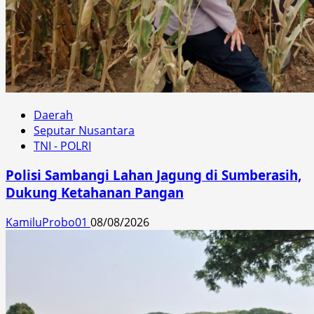
Daerah
Seputar Nusantara
TNI - POLRI
Polisi Sambangi Lahan Jagung di Sumberasih,
Dukung Ketahanan Pangan
KamiluProbo01
08/08/2026