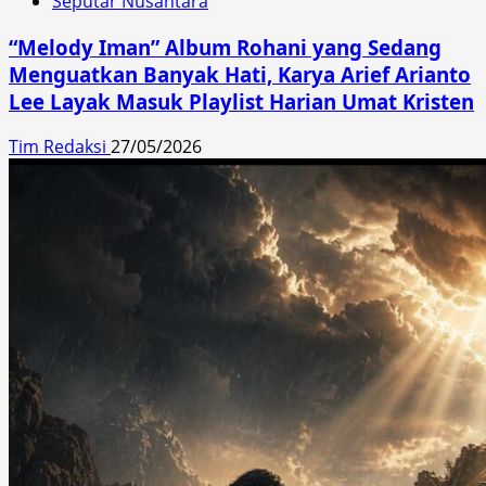
Seputar Nusantara
“Melody Iman” Album Rohani yang Sedang
Menguatkan Banyak Hati, Karya Arief Arianto
Lee Layak Masuk Playlist Harian Umat Kristen
Tim Redaksi
27/05/2026