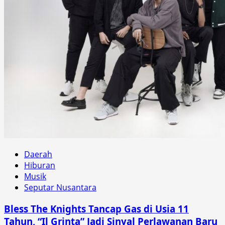
Daerah
Hiburan
Musik
Seputar Nusantara
Bless The Knights Tancap Gas di Usia 11
Tahun, “Il Grinta” Jadi Sinyal Perlawanan Baru