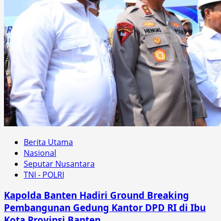
Berita Utama
Nasional
Seputar Nusantara
TNI - POLRI
Kapolda Banten Hadiri Ground Breaking
Pembangunan Gedung Kantor DPD RI di Ibu
Kota Provinsi Banten