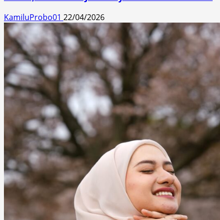
KamiluProbo01
22/04/2026