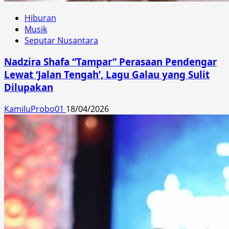
Hiburan
Musik
Seputar Nusantara
Nadzira Shafa “Tampar” Perasaan Pendengar
Lewat ‘Jalan Tengah’, Lagu Galau yang Sulit
Dilupakan
KamiluProbo01
18/04/2026