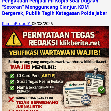
Pengakuan Penjual Pil Koplo Soal Dugaan
“Setoran” Mengguncang Cianjur, KDM
Bergerak, Publik Tagih Ketegasan Polda Jabar
KamiluProbo01
05/08/2026