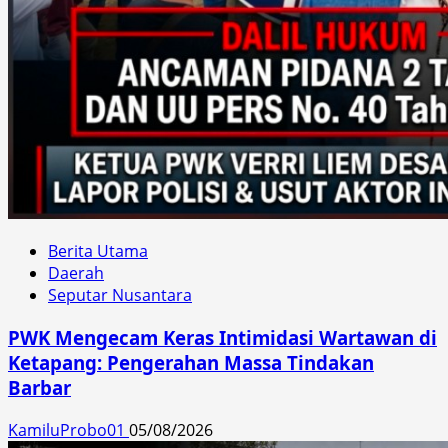
Berita Utama
Daerah
Seputar Nusantara
PWK Mengecam Keras Intimidasi Wartawan di
Ketapang: Pengerahan Massa Tindakan
Barbar
KamiluProbo01
05/08/2026