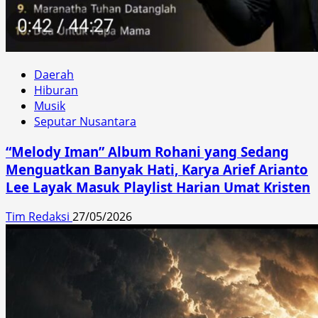
Daerah
Hiburan
Musik
Seputar Nusantara
“Melody Iman” Album Rohani yang Sedang
Menguatkan Banyak Hati, Karya Arief Arianto
Lee Layak Masuk Playlist Harian Umat Kristen
Tim Redaksi
27/05/2026