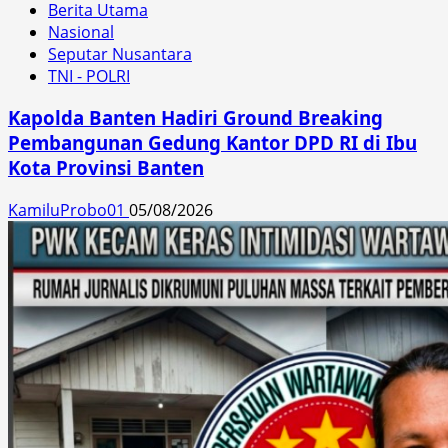
Berita Utama
Nasional
Seputar Nusantara
TNI - POLRI
Kapolda Banten Hadiri Ground Breaking
Pembangunan Gedung Kantor DPD RI di Ibu
Kota Provinsi Banten
KamiluProbo01
05/08/2026