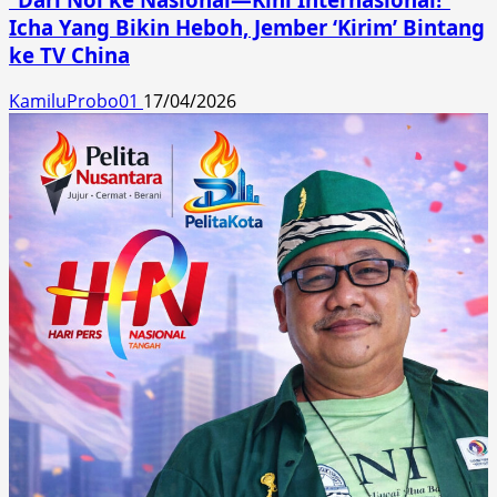
Icha Yang Bikin Heboh, Jember ‘Kirim’ Bintang
ke TV China
KamiluProbo01
17/04/2026