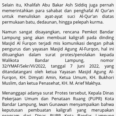
Selain itu, Khalifah Abu Bakar Ash Siddiq juga pernah
memerintahkan para sahabat dan penghafal Al Qur’an
untuk menuliskan ayat-ayat suci Al-Qur’an diatas
permukaan batu, dedaunan, hingga pelepah kurma.
Namun sangat disayangkan, rencana Pemkot Bandar
Lampung yang akan membuat kaligrafi pada dinding
Masjid Al Furqon terjadi mis komunikasi dengan pihak
pengurus dan yayasan Masjid Agung Al-Furqon, hal ini
dituangkan dalam surat protes/penolakan kepada
Walikota Bandar Lampung, nomor
32/YMAF/Sekr/VI/2022, tanggal 7 Juni 2022, yang
ditandatangani oleh ketua Yayasan Masjid Agung Al-
Furqon, KH. Dimyati Amin, Ketua Umum, KH. Bukhori
Muslim, dan ketua Penasehat, KH. M. Arief Makhya.
Menanggapi adanya surat Protes tersebut, Kepala Dinas
Pekerjaan Umum dan Penataan Ruang (PUPR) Kota
Bandar Lampung, Iwan Gunawan menyampaikan bahwa
keputusan pembuatan kaligrafi yang merupakan
program dari Dinas PUPR Kota Bandar Lampung