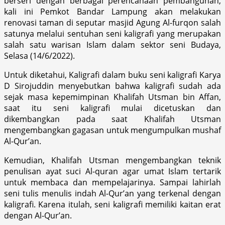
berseri dengan berbagai perencanaan pembangunan,
kali ini Pemkot Bandar Lampung akan melakukan
renovasi taman di seputar masjid Agung Al-furqon salah
satunya melalui sentuhan seni kaligrafi yang merupakan
salah satu warisan Islam dalam sektor seni Budaya,
Selasa (14/6/2022).
Untuk diketahui, Kaligrafi dalam buku seni kaligrafi Karya
D Sirojuddin menyebutkan bahwa kaligrafi sudah ada
sejak masa kepemimpinan Khalifah Utsman bin Affan,
saat itu seni kaligrafi mulai dicetuskan dan
dikembangkan pada saat Khalifah Utsman
mengembangkan gagasan untuk mengumpulkan mushaf
Al-Qur’an.
Kemudian, Khalifah Utsman mengembangkan teknik
penulisan ayat suci Al-quran agar umat Islam tertarik
untuk membaca dan mempelajarinya. Sampai lahirlah
seni tulis menulis indah Al-Qur’an yang terkenal dengan
kaligrafi. Karena itulah, seni kaligrafi memiliki kaitan erat
dengan Al-Qur’an.