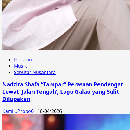
Hiburan
Musik
Seputar Nusantara
Nadzira Shafa “Tampar” Perasaan Pendengar
Lewat ‘Jalan Tengah’, Lagu Galau yang Sulit
Dilupakan
KamiluProbo01
18/04/2026