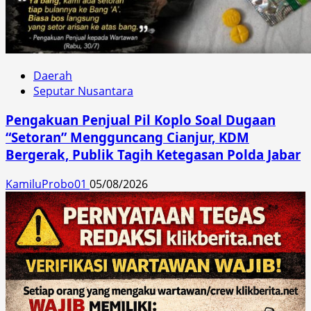
Daerah
Seputar Nusantara
Pengakuan Penjual Pil Koplo Soal Dugaan
“Setoran” Mengguncang Cianjur, KDM
Bergerak, Publik Tagih Ketegasan Polda Jabar
KamiluProbo01
05/08/2026