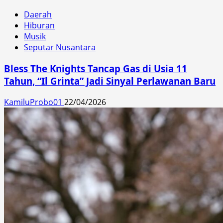
Daerah
Hiburan
Musik
Seputar Nusantara
Bless The Knights Tancap Gas di Usia 11
Tahun, “Il Grinta” Jadi Sinyal Perlawanan Baru
KamiluProbo01
22/04/2026