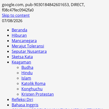
google.com, pub-9030184842601653, DIRECT,
f08c47fec0942fa0
Skip to content
07/08/2026
Beranda
Hiburan
Mancanegara
Merajut Toleransi
Seputar Nusantara
Sketsa Kata
Keagaman
Budha
Hindu
Islam
Katolik Roma
Konghuchu
Kristen Protestan
Refleksi Diri
Bahasa Inggris