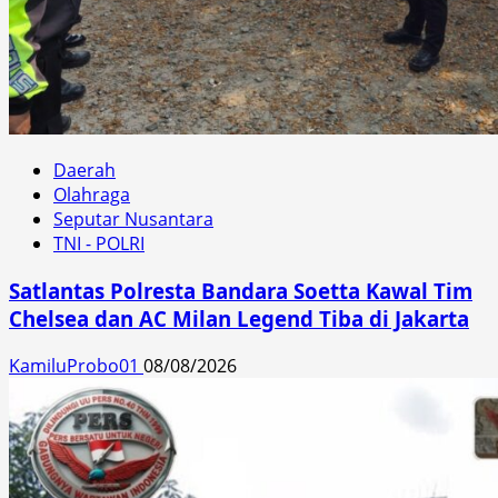
Daerah
Olahraga
Seputar Nusantara
TNI - POLRI
Satlantas Polresta Bandara Soetta Kawal Tim
Chelsea dan AC Milan Legend Tiba di Jakarta
KamiluProbo01
08/08/2026