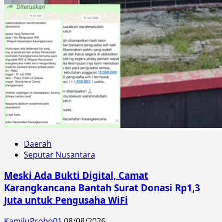
Daerah
Seputar Nusantara
Meski Ada Bukti Digital, Camat
Karangkancana Bantah Surat Donasi Rp1,3
Juta untuk Pengusaha WiFi
KamiluProbo01
08/08/2026