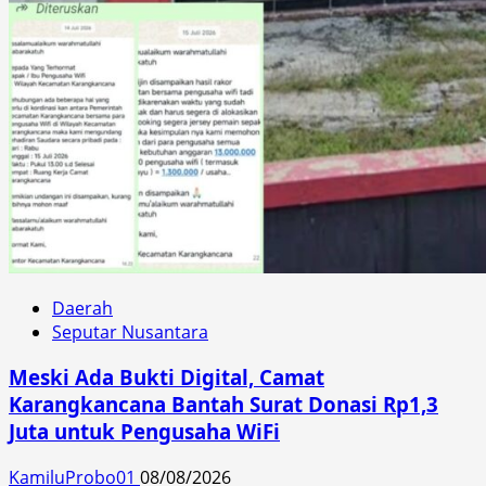
Daerah
Seputar Nusantara
Meski Ada Bukti Digital, Camat
Karangkancana Bantah Surat Donasi Rp1,3
Juta untuk Pengusaha WiFi
KamiluProbo01
08/08/2026