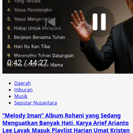
Daerah
Hiburan
Musik
Seputar Nusantara
“Melody Iman” Album Rohani yang Sedang
Menguatkan Banyak Hati, Karya Arief Arianto
Lee Layak Masuk Playlist Harian Umat Kristen