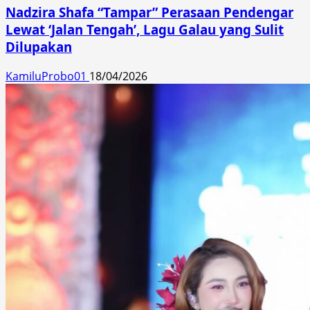
Nadzira Shafa “Tampar” Perasaan Pendengar
Lewat ‘Jalan Tengah’, Lagu Galau yang Sulit
Dilupakan
KamiluProbo01
18/04/2026