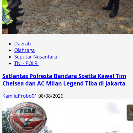
Daerah
Olahraga
Seputar Nusantara
TNI - POLRI
Satlantas Polresta Bandara Soetta Kawal Tim
Chelsea dan AC Milan Legend Tiba di Jakarta
KamiluProbo01
08/08/2026