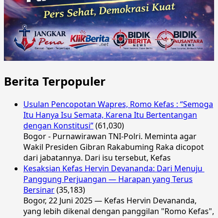
Berita Terpopuler
Usulan Pencopotan Wapres, Romo Kefas : “Semoga
Itu Hanya Isu Semata, Karena Itu Bertentangan
dengan Konstitusi”
(61,030)
Bogor - Purnawirawan TNI-Polri. Meminta agar
Wakil Presiden Gibran Rakabuming Raka dicopot
dari jabatannya. Dari isu tersebut, Kefas
Kesaksian Kefas Hervin Devananda: Dari Menuju
Panggung Perjuangan — Harapan yang Terus
Bersinar
(35,183)
Bogor, 22 Juni 2025 — Kefas Hervin Devananda,
yang lebih dikenal dengan panggilan "Romo Kefas",