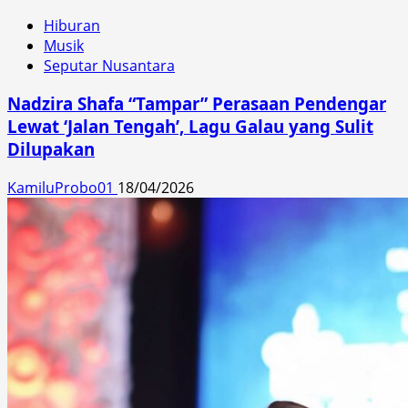
Hiburan
Musik
Seputar Nusantara
Nadzira Shafa “Tampar” Perasaan Pendengar
Lewat ‘Jalan Tengah’, Lagu Galau yang Sulit
Dilupakan
KamiluProbo01
18/04/2026