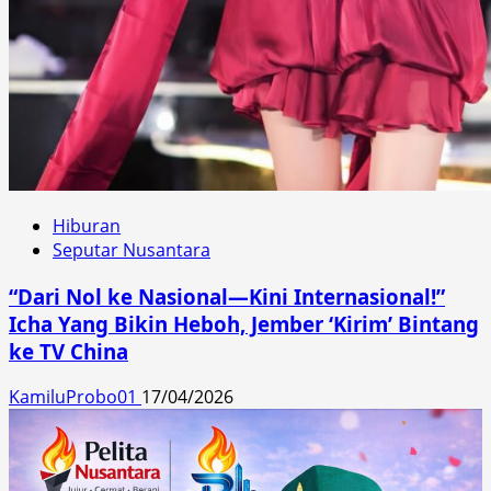
Hiburan
Seputar Nusantara
“Dari Nol ke Nasional—Kini Internasional!”
Icha Yang Bikin Heboh, Jember ‘Kirim’ Bintang
ke TV China
KamiluProbo01
17/04/2026