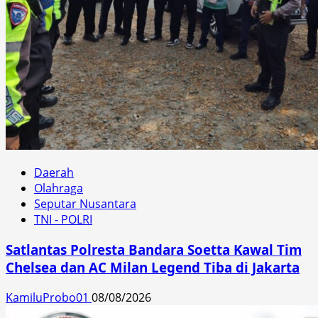
Daerah
Olahraga
Seputar Nusantara
TNI - POLRI
Satlantas Polresta Bandara Soetta Kawal Tim
Chelsea dan AC Milan Legend Tiba di Jakarta
KamiluProbo01
08/08/2026