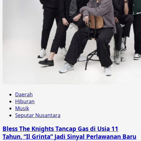
Daerah
Hiburan
Musik
Seputar Nusantara
Bless The Knights Tancap Gas di Usia 11
Tahun, “Il Grinta” Jadi Sinyal Perlawanan Baru