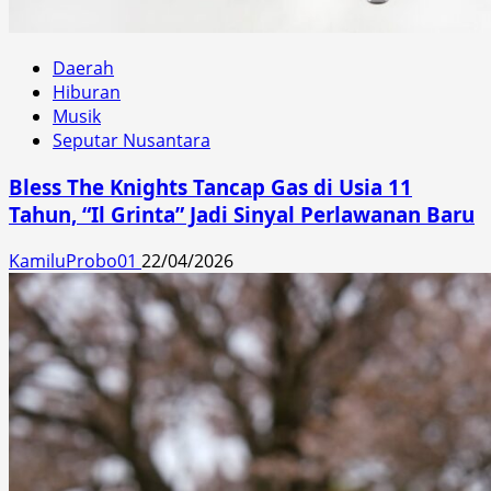
Daerah
Hiburan
Musik
Seputar Nusantara
Bless The Knights Tancap Gas di Usia 11
Tahun, “Il Grinta” Jadi Sinyal Perlawanan Baru
KamiluProbo01
22/04/2026