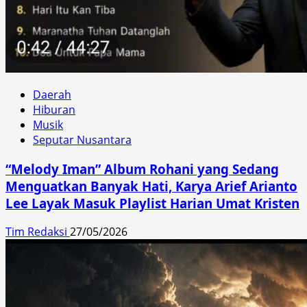
Daerah
Hiburan
Musik
Seputar Nusantara
“Melody Iman” Album Rohani yang Sedang
Menguatkan Banyak Hati, Karya Arief Arianto
Lee Layak Masuk Playlist Harian Umat Kristen
Tim Redaksi
27/05/2026