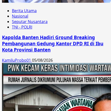
Berita Utama
Nasional
Seputar Nusantara
TNI - POLRI
Kapolda Banten Hadiri Ground Breaking
Pembangunan Gedung Kantor DPD RI di Ibu
Kota Provinsi Banten
KamiluProbo01
05/08/2026