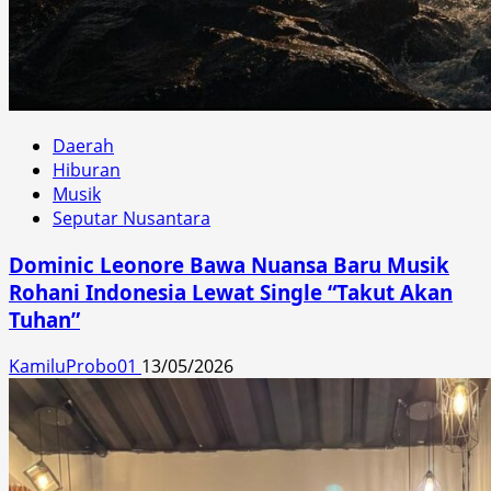
Daerah
Hiburan
Musik
Seputar Nusantara
Dominic Leonore Bawa Nuansa Baru Musik
Rohani Indonesia Lewat Single “Takut Akan
Tuhan”
KamiluProbo01
13/05/2026