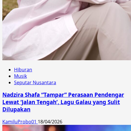
Hiburan
Musik
Seputar Nusantara
Nadzira Shafa “Tampar” Perasaan Pendengar
Lewat ‘Jalan Tengah’, Lagu Galau yang Sulit
Dilupakan
KamiluProbo01
18/04/2026