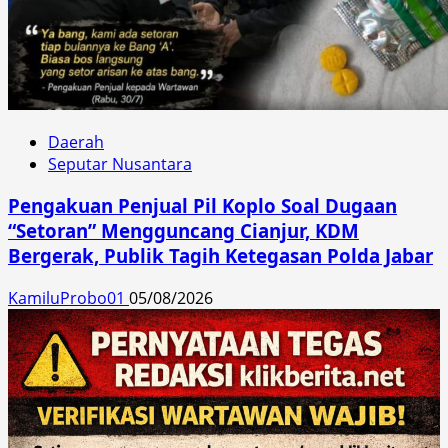
Daerah
Seputar Nusantara
Pengakuan Penjual Pil Koplo Soal Dugaan
“Setoran” Mengguncang Cianjur, KDM
Bergerak, Publik Tagih Ketegasan Polda Jabar
KamiluProbo01
05/08/2026