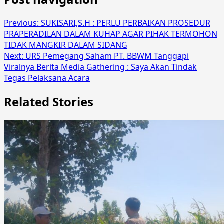
Previous:
SUKISARI,S.H : PERLU PERBAIKAN PROSEDUR
PRAPERADILAN DALAM KUHAP AGAR PIHAK TERMOHON
TIDAK MANGKIR DALAM SIDANG
Next:
URS Pemegang Saham PT. BBWM Tanggapi
Viralnya Berita Media Gathering : Saya Akan Tindak
Tegas Pelaksana Acara
Related Stories