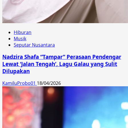
Hiburan
Musik
Seputar Nusantara
Nadzira Shafa “Tampar” Perasaan Pendengar
Lewat ‘Jalan Tengah’, Lagu Galau yang Sulit
Dilupakan
KamiluProbo01
18/04/2026