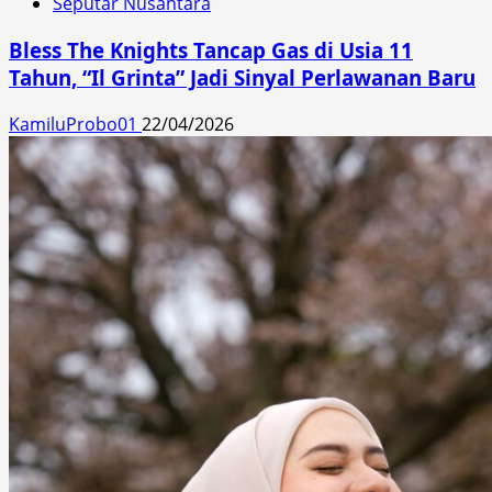
Seputar Nusantara
Bless The Knights Tancap Gas di Usia 11
Tahun, “Il Grinta” Jadi Sinyal Perlawanan Baru
KamiluProbo01
22/04/2026