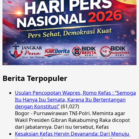
Berita Terpopuler
Usulan Pencopotan Wapres, Romo Kefas : “Semoga
Itu Hanya Isu Semata, Karena Itu Bertentangan
dengan Konstitusi”
(61,027)
Bogor - Purnawirawan TNI-Polri. Meminta agar
Wakil Presiden Gibran Rakabuming Raka dicopot
dari jabatannya. Dari isu tersebut, Kefas
Kesaksian Kefas Hervin Devananda: Dari Menuju