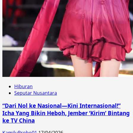
Hiburan
Seputar Nusantara
“Dari Nol ke Nasional—Kini Internasional!”
Icha Yang Bikin Heboh, Jember ‘Kirim’ Bintang
ke TV China
KamiluProbo01
17/04/2026