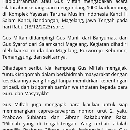
Habiburrahman atau Gus Miftah mengadakan acara
silaturahmi kebangsaan mengundang 1000 kiai kampung
di Komplek Yayasan Taruna Muslim Indonesia Kanci II,
Salam Kanci, Bandongan, Magelang, Jawa Tengah pada
hari Rabu (13/12/2023) sore.
Gus Miftah didampingi Gus Munif dari Banyumas, dan
Gus Syarof dari Salamkanci Magelang. Kegiatan dihadiri
oleh kiai-kiai muda dari Magelang, Purworejo, Kebumen,
Temanggung, dan sekitarnya.
Dihadapan seribu kiai kampung Gus Miftah mengajak,
“untuk istiqomah dalam berkhidmah masyarakat dengan
kesetiaannya yang tinggi tanpa memikirkan kepentingan
pribadi, dan istiqomah sam’an wa tho’atan kepada para
Guru dan Masyayikh”
Gus Miftah juga mengajak para kiai-kiai untuk siap
memenangkan capres-cawapres nomor urut 2, yaitu
Prabowo Subianto dan Gibran Rakabuming Raka.
“Pilihlah yang di tengah-tengah. Yang terbaik adalah
memilih Prabowo-Gibran untuk Indonesia,” kata Gus