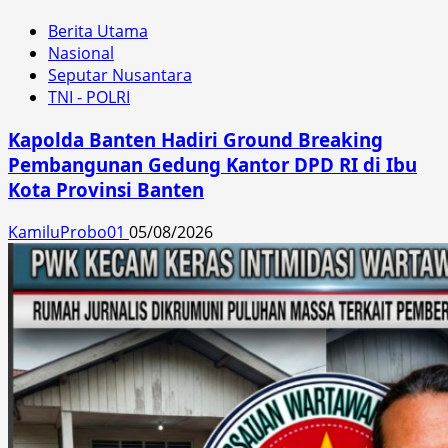
Berita Utama
Nasional
Seputar Nusantara
TNI - POLRI
Kapolda Banten Hadiri Ground Breaking
Pembangunan Gedung Kantor DPD RI di Ibu
Kota Provinsi Banten
KamiluProbo01
05/08/2026