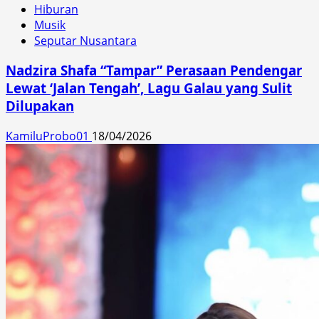
Hiburan
Musik
Seputar Nusantara
Nadzira Shafa “Tampar” Perasaan Pendengar
Lewat ‘Jalan Tengah’, Lagu Galau yang Sulit
Dilupakan
KamiluProbo01
18/04/2026