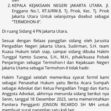
KEPALA KEJAKSAAN NEGERI JAKARTA UTARA. Jl.
Enggano No.1, RT.6/RW.8, Tj. Priok, Kec. Tj. Priok
Jakarta Utara Untuk selanjutnya disebut sebagai
“TERMOHON-II”.
Di ruang Sidang 4 PN Jakarta Utara.
Sesuai dengan Relaas panggilan sidang oleh Jurusita
Pengadilan Negeri Jakarta Utara, Sudirman, S.H. team
Kuasa Hukum telah siap, sampai sidang dibuka Hakim
Tunggal Yamto Susena, S.H., M.H., pihak/kuasa Polsek
Penjaringan sebagai Termohon-I dan Kejaksaan Negeri
Jakarta Utama sebagai Termohon-II tidak hadir.
Hakim Tunggal setelah memeriksa syarat formil kami
sebagai Penasehat Hukum yaitu Berita Acara Sumpah
sebagai Advokat dari Ketua Pengadilan Tinggi dan Kartu
Anggota Advokat, akhirnya menunda sidang berikut nya
Senin, tanggal 18 Desember 2023, serta memerintahkan
Panitera Pengganti JONSON RICARDO SH MH untuk
membuat surat panggilan satu kali lagi.