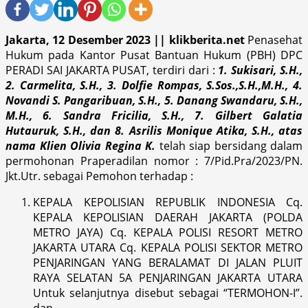
Jakarta, 12 Desember 2023 || klikberita.net
Penasehat
Hukum pada Kantor Pusat Bantuan Hukum (PBH) DPC
PERADI SAI JAKARTA PUSAT, terdiri dari :
1. Sukisari, S.H.,
2. Carmelita, S.H., 3. Dolfie Rompas, S.Sos.,S.H.,M.H., 4.
Novandi S. Pangaribuan, S.H., 5. Danang Swandaru, S.H.,
M.H., 6. Sandra Fricilia, S.H., 7. Gilbert Galatia
Hutauruk, S.H., dan 8. Asrilis Monique Atika, S.H., atas
nama Klien Olivia Regina K.
telah siap bersidang dalam
permohonan Praperadilan nomor : 7/Pid.Pra/2023/PN.
Jkt.Utr. sebagai Pemohon terhadap :
KEPALA KEPOLISIAN REPUBLIK INDONESIA Cq.
KEPALA KEPOLISIAN DAERAH JAKARTA (POLDA
METRO JAYA) Cq. KEPALA POLISI RESORT METRO
JAKARTA UTARA Cq. KEPALA POLISI SEKTOR METRO
PENJARINGAN YANG BERALAMAT DI JALAN PLUIT
RAYA SELATAN 5A PENJARINGAN JAKARTA UTARA
Untuk selanjutnya disebut sebagai “TERMOHON-I”.
dan