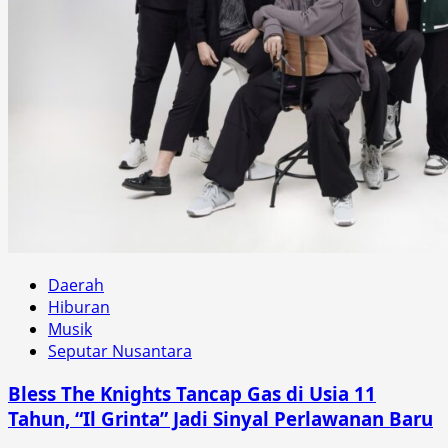
Daerah
Hiburan
Musik
Seputar Nusantara
Bless The Knights Tancap Gas di Usia 11
Tahun, “Il Grinta” Jadi Sinyal Perlawanan Baru