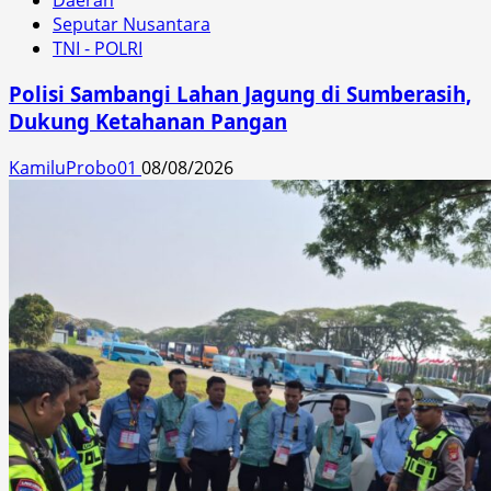
Seputar Nusantara
TNI - POLRI
Polisi Sambangi Lahan Jagung di Sumberasih,
Dukung Ketahanan Pangan
KamiluProbo01
08/08/2026