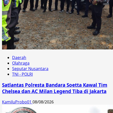
Daerah
Olahraga
Seputar Nusantara
TNI - POLRI
Satlantas Polresta Bandara Soetta Kawal Tim
Chelsea dan AC Milan Legend Tiba di Jakarta
KamiluProbo01
08/08/2026