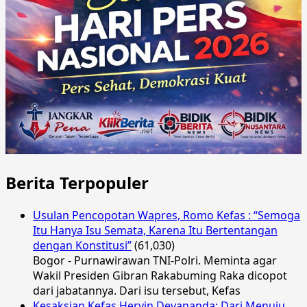
Berita Terpopuler
Usulan Pencopotan Wapres, Romo Kefas : “Semoga
Itu Hanya Isu Semata, Karena Itu Bertentangan
dengan Konstitusi”
(61,030)
Bogor - Purnawirawan TNI-Polri. Meminta agar
Wakil Presiden Gibran Rakabuming Raka dicopot
dari jabatannya. Dari isu tersebut, Kefas
Kesaksian Kefas Hervin Devananda: Dari Menuju