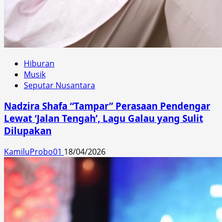
Hiburan
Musik
Seputar Nusantara
Nadzira Shafa “Tampar” Perasaan Pendengar
Lewat ‘Jalan Tengah’, Lagu Galau yang Sulit
Dilupakan
KamiluProbo01
18/04/2026