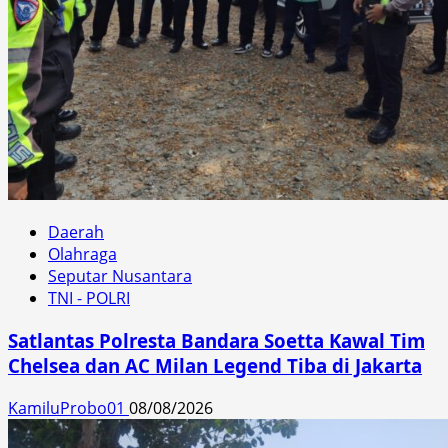
Daerah
Olahraga
Seputar Nusantara
TNI - POLRI
Satlantas Polresta Bandara Soetta Kawal Tim
Chelsea dan AC Milan Legend Tiba di Jakarta
KamiluProbo01
08/08/2026