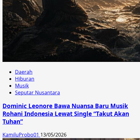
Daerah
Hiburan
Musik
Seputar Nusantara
Dominic Leonore Bawa Nuansa Baru Musik
Rohani Indonesia Lewat Single “Takut Akan
Tuhan”
KamiluProbo01
13/05/2026