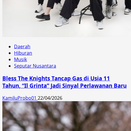
Daerah
Hiburan
Musik
Seputar Nusantara
Bless The Knights Tancap Gas di Usia 11
Tahun, “Il Grinta” Jadi Sinyal Perlawanan Baru
KamiluProbo01
22/04/2026