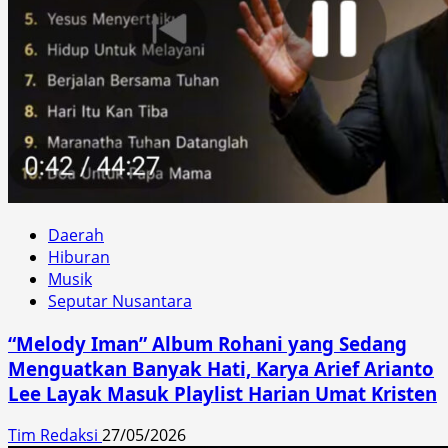
Daerah
Hiburan
Musik
Seputar Nusantara
“Melody Iman” Album Rohani yang Sedang
Menguatkan Banyak Hati, Karya Arief Arianto
Lee Layak Masuk Playlist Harian Umat Kristen
Tim Redaksi
27/05/2026