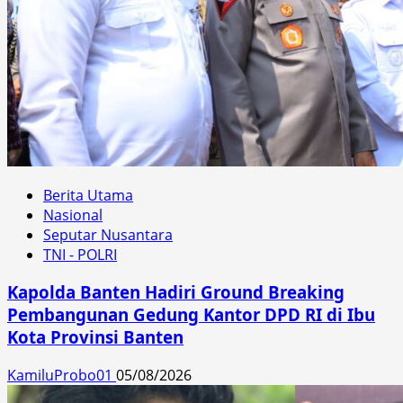
Berita Utama
Nasional
Seputar Nusantara
TNI - POLRI
Kapolda Banten Hadiri Ground Breaking
Pembangunan Gedung Kantor DPD RI di Ibu
Kota Provinsi Banten
KamiluProbo01
05/08/2026