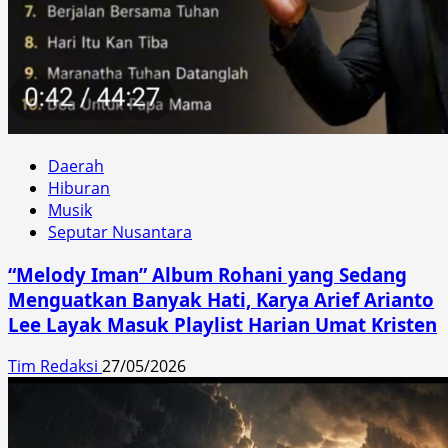
Daerah
Hiburan
Musik
Seputar Nusantara
“Melody Iman” Album Rohani yang Sedang
Menguatkan Banyak Hati, Karya Arief Arianto
Lee Layak Masuk Playlist Harian Umat Kristen
Tim Redaksi
27/05/2026