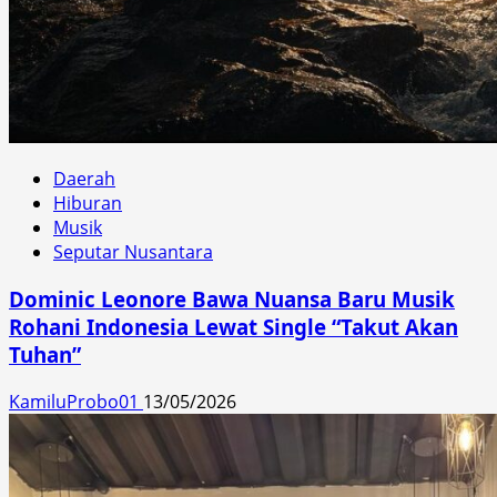
Daerah
Hiburan
Musik
Seputar Nusantara
Dominic Leonore Bawa Nuansa Baru Musik
Rohani Indonesia Lewat Single “Takut Akan
Tuhan”
KamiluProbo01
13/05/2026