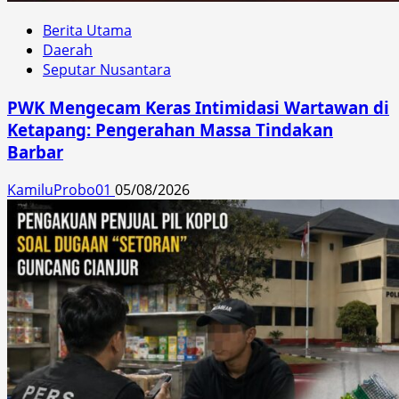
Berita Utama
Daerah
Seputar Nusantara
PWK Mengecam Keras Intimidasi Wartawan di
Ketapang: Pengerahan Massa Tindakan
Barbar
KamiluProbo01
05/08/2026