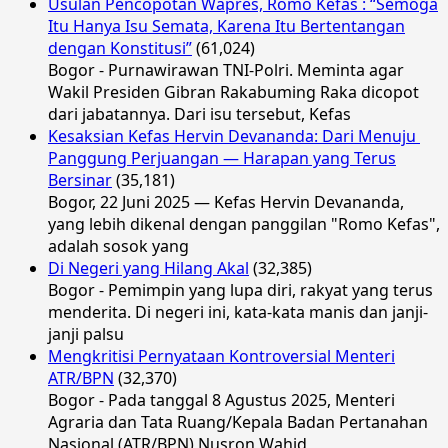
Usulan Pencopotan Wapres, Romo Kefas : “Semoga
Itu Hanya Isu Semata, Karena Itu Bertentangan
dengan Konstitusi”
(61,024)
Bogor - Purnawirawan TNI-Polri. Meminta agar
Wakil Presiden Gibran Rakabuming Raka dicopot
dari jabatannya. Dari isu tersebut, Kefas
Kesaksian Kefas Hervin Devananda: Dari Menuju
Panggung Perjuangan — Harapan yang Terus
Bersinar
(35,181)
Bogor, 22 Juni 2025 — Kefas Hervin Devananda,
yang lebih dikenal dengan panggilan "Romo Kefas",
adalah sosok yang
Di Negeri yang Hilang Akal
(32,385)
Bogor - Pemimpin yang lupa diri, rakyat yang terus
menderita. Di negeri ini, kata-kata manis dan janji-
janji palsu
Mengkritisi Pernyataan Kontroversial Menteri
ATR/BPN
(32,370)
Bogor - Pada tanggal 8 Agustus 2025, Menteri
Agraria dan Tata Ruang/Kepala Badan Pertanahan
Nasional (ATR/BPN) Nusron Wahid