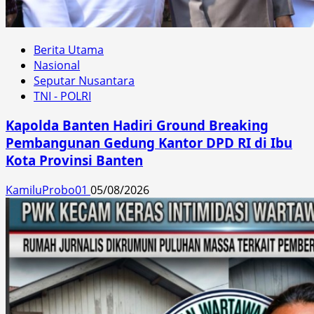
Berita Utama
Nasional
Seputar Nusantara
TNI - POLRI
Kapolda Banten Hadiri Ground Breaking
Pembangunan Gedung Kantor DPD RI di Ibu
Kota Provinsi Banten
KamiluProbo01
05/08/2026