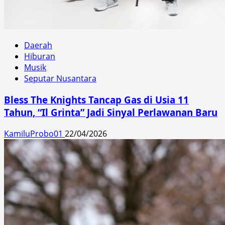
Daerah
Hiburan
Musik
Seputar Nusantara
Bless The Knights Tancap Gas di Usia 11
Tahun, “Il Grinta” Jadi Sinyal Perlawanan Baru
KamiluProbo01
22/04/2026