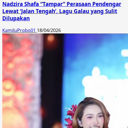
Nadzira Shafa “Tampar” Perasaan Pendengar
Lewat ‘Jalan Tengah’, Lagu Galau yang Sulit
Dilupakan
KamiluProbo01
18/04/2026