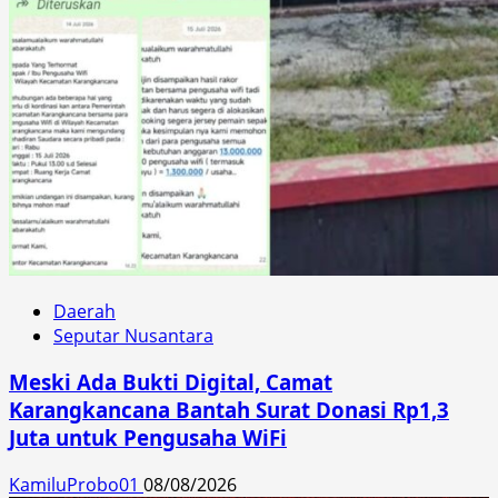
Daerah
Seputar Nusantara
Meski Ada Bukti Digital, Camat
Karangkancana Bantah Surat Donasi Rp1,3
Juta untuk Pengusaha WiFi
KamiluProbo01
08/08/2026