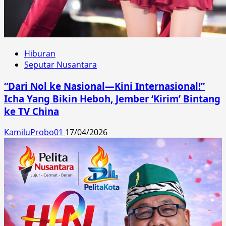
Hiburan
Seputar Nusantara
“Dari Nol ke Nasional—Kini Internasional!”
Icha Yang Bikin Heboh, Jember ‘Kirim’ Bintang
ke TV China
KamiluProbo01
17/04/2026