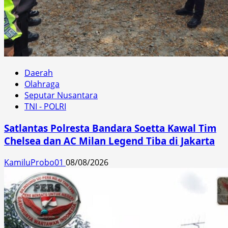
Daerah
Olahraga
Seputar Nusantara
TNI - POLRI
Satlantas Polresta Bandara Soetta Kawal Tim
Chelsea dan AC Milan Legend Tiba di Jakarta
KamiluProbo01
08/08/2026