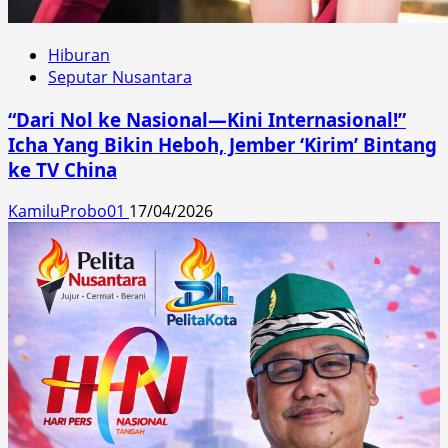
Hiburan
Seputar Nusantara
“Dari Nol ke Nasional—Kini Internasional!”
Icha Yang Bikin Heboh, Jember ‘Kirim’ Bintang
ke TV China
KamiluProbo01
17/04/2026