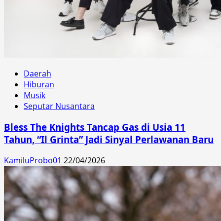
Daerah
Hiburan
Musik
Seputar Nusantara
Bless The Knights Tancap Gas di Usia 11
Tahun, “Il Grinta” Jadi Sinyal Perlawanan Baru
KamiluProbo01
22/04/2026