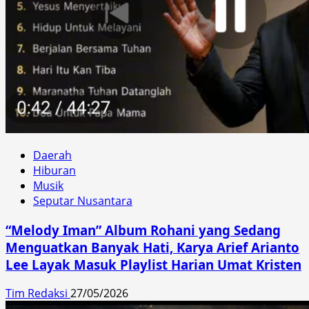
Daerah
Hiburan
Musik
Seputar Nusantara
“Melody Iman” Album Rohani yang Sedang
Menguatkan Banyak Hati, Karya Arief Arianto
Lee Layak Masuk Playlist Harian Umat Kristen
Tim Redaksi
27/05/2026