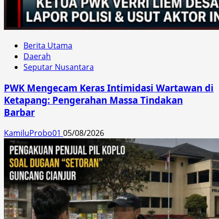
Berita Utama
Daerah
Seputar Nusantara
PWK Mengecam Keras Intimidasi Wartawan di
Ketapang: Pengerahan Massa Tindakan
Barbar
KamiluProbo01
05/08/2026