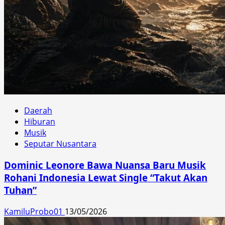
Daerah
Hiburan
Musik
Seputar Nusantara
Dominic Leonore Bawa Nuansa Baru Musik
Rohani Indonesia Lewat Single “Takut Akan
Tuhan”
KamiluProbo01
13/05/2026