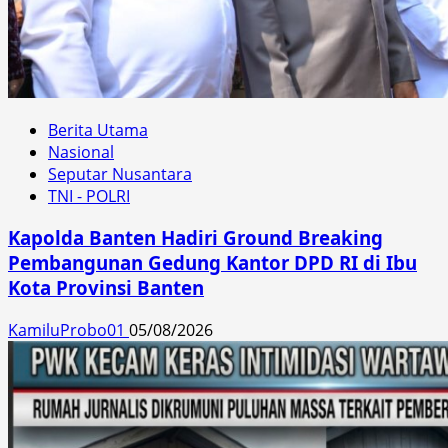
Berita Utama
Nasional
Seputar Nusantara
TNI - POLRI
Kapolda Banten Hadiri Ground Breaking
Pembangunan Gedung Kantor DPD RI di Ibu
Kota Provinsi Banten
KamiluProbo01
05/08/2026