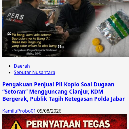
Daerah
Seputar Nusantara
Pengakuan Penjual Pil Koplo Soal Dugaan
“Setoran” Mengguncang Cianjur, KDM
Bergerak, Publik Tagih Ketegasan Polda Jabar
KamiluProbo01
05/08/2026