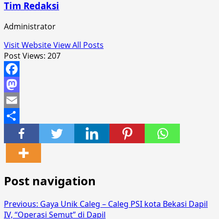
Tim Redaksi
Administrator
Visit Website
View All Posts
Post Views:
207
Facebook
Mastodon
Email
Share
Post navigation
Previous:
Gaya Unik Caleg – Caleg PSI kota Bekasi Dapil
IV, “Operasi Semut” di Dapil