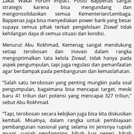
Zakat Wakaf Forum Impact. Posisi Bappenas sangat
strategis karena bisa mengundang dan
mengonsolidasikan semua Kementerian/Lembaga.
Bappenas juga bisa menyediakan power bank yang besar
supaya semua pihak terkait pengelolaan Ziswaf tidak
kehilangan daya di semua situasi dan kondisi.
Menurut Abu Rokhmad, Kemenag sangat mendukung
setiap terobosan dan inovasi dalam rangka
mengoptimalkan tata kelola Ziswaf, tidak hanya pada
aspek pengumpulan, tapi juga regulasi dan pemanfaatan
agar berdampak pada pembangunan dan kemaslahatan.
“Salah satu terobosan yang penting mungkin pada soal
pengumpulan, bagaimana bisa mencapai target, meski
baru 41 triliun dari potensi yang mencapai 327 triliun,”
sebut Abu Rokhmad.
“Tapi, terobosan secara kebijkan juga bisa kita diskusikan
kembali. Misalnya, dalam rangka untuk pembiayaan
pembangunan nasional yang selama ini jenisnya rupiah
murni, rupiah pendamping, hibah luar negeri, hibah