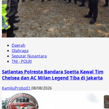
Daerah
Olahraga
Seputar Nusantara
TNI - POLRI
Satlantas Polresta Bandara Soetta Kawal Tim
Chelsea dan AC Milan Legend Tiba di Jakarta
KamiluProbo01
08/08/2026