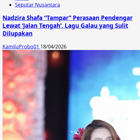
Seputar Nusantara
Nadzira Shafa “Tampar” Perasaan Pendengar
Lewat ‘Jalan Tengah’, Lagu Galau yang Sulit
Dilupakan
KamiluProbo01
18/04/2026