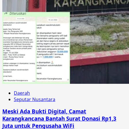
Daerah
Seputar Nusantara
Meski Ada Bukti Digital, Camat
Karangkancana Bantah Surat Donasi Rp1,3
Juta untuk Pengusaha WiFi