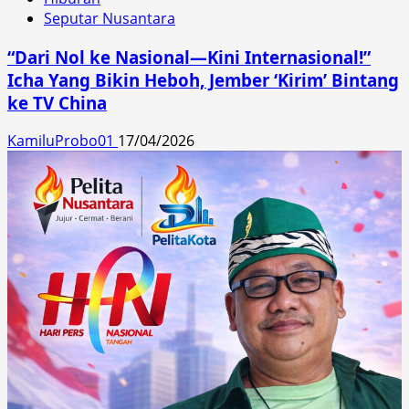
Seputar Nusantara
“Dari Nol ke Nasional—Kini Internasional!”
Icha Yang Bikin Heboh, Jember ‘Kirim’ Bintang
ke TV China
KamiluProbo01
17/04/2026