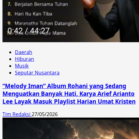
Daerah
Hiburan
Musik
Seputar Nusantara
“Melody Iman” Album Rohani yang Sedang
Menguatkan Banyak Hati, Karya Arief Arianto
Lee Layak Masuk Playlist Harian Umat Kristen
Tim Redaksi
27/05/2026