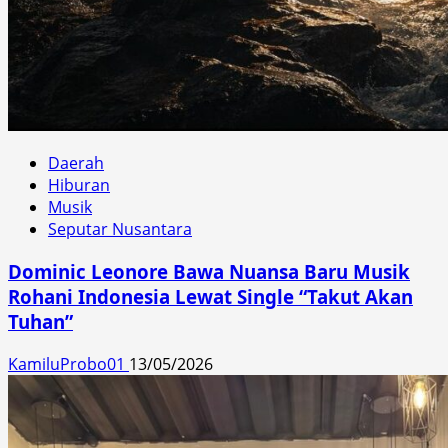
Daerah
Hiburan
Musik
Seputar Nusantara
Dominic Leonore Bawa Nuansa Baru Musik
Rohani Indonesia Lewat Single “Takut Akan
Tuhan”
KamiluProbo01
13/05/2026