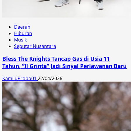
Daerah
Hiburan
Musik
Seputar Nusantara
Bless The Knights Tancap Gas di Usia 11
Tahun, “Il Grinta” Jadi Sinyal Perlawanan Baru
KamiluProbo01
22/04/2026