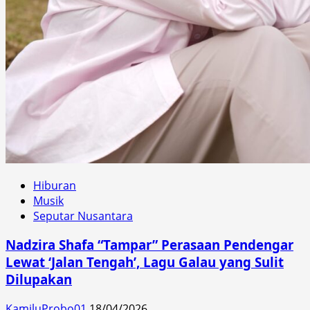
Hiburan
Musik
Seputar Nusantara
Nadzira Shafa “Tampar” Perasaan Pendengar
Lewat ‘Jalan Tengah’, Lagu Galau yang Sulit
Dilupakan
KamiluProbo01
18/04/2026