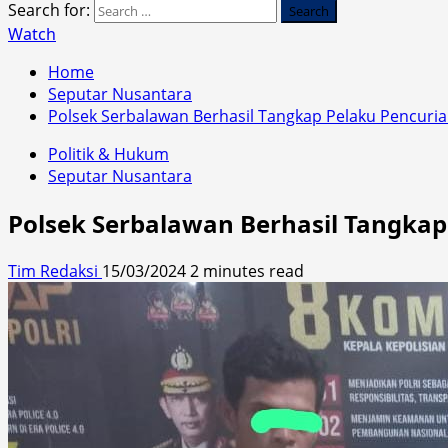
Search for:
Watch
Home
Seputar Nusantara
Polsek Serbalawan Berhasil Tangkap Pelaku Pencuri
Politik & Hukum
Seputar Nusantara
Polsek Serbalawan Berhasil Tangkap
Tim Redaksi
15/03/2024
2 minutes read