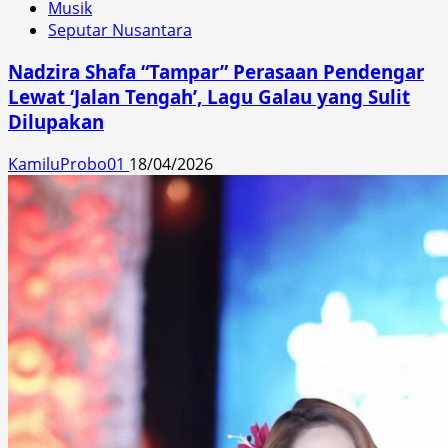
Musik
Seputar Nusantara
Nadzira Shafa “Tampar” Perasaan Pendengar
Lewat ‘Jalan Tengah’, Lagu Galau yang Sulit
Dilupakan
KamiluProbo01
18/04/2026