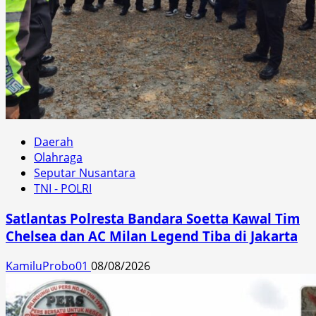
Daerah
Olahraga
Seputar Nusantara
TNI - POLRI
Satlantas Polresta Bandara Soetta Kawal Tim
Chelsea dan AC Milan Legend Tiba di Jakarta
KamiluProbo01
08/08/2026