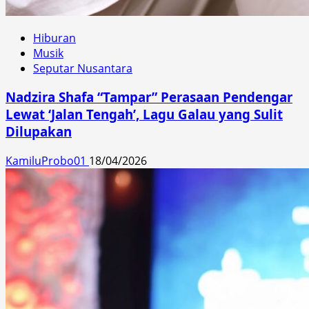
Hiburan
Musik
Seputar Nusantara
Nadzira Shafa “Tampar” Perasaan Pendengar
Lewat ‘Jalan Tengah’, Lagu Galau yang Sulit
Dilupakan
KamiluProbo01
18/04/2026