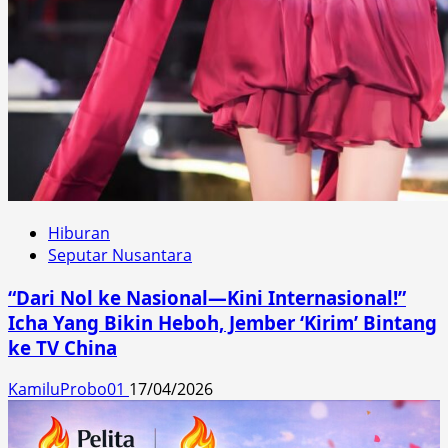
Hiburan
Seputar Nusantara
“Dari Nol ke Nasional—Kini Internasional!”
Icha Yang Bikin Heboh, Jember ‘Kirim’ Bintang
ke TV China
KamiluProbo01
17/04/2026