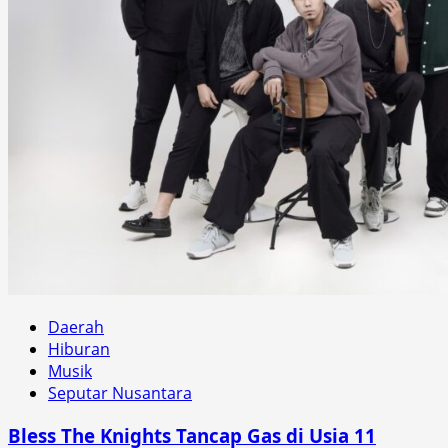
Daerah
Hiburan
Musik
Seputar Nusantara
Bless The Knights Tancap Gas di Usia 11