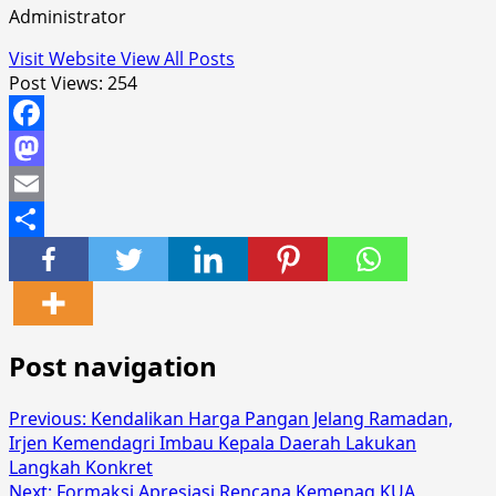
Administrator
Visit Website
View All Posts
Post Views:
254
Facebook
Mastodon
Email
Share
Post navigation
Previous:
Kendalikan Harga Pangan Jelang Ramadan,
Irjen Kemendagri Imbau Kepala Daerah Lakukan
Langkah Konkret
Next:
Formaksi Apresiasi Rencana Kemenag,KUA