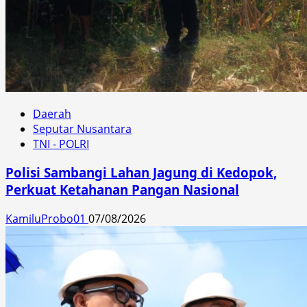
Daerah
Seputar Nusantara
TNI - POLRI
Polisi Sambangi Lahan Jagung di Kedopok,
Perkuat Ketahanan Pangan Nasional
KamiluProbo01
07/08/2026