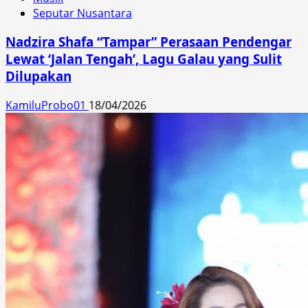
Seputar Nusantara
Nadzira Shafa “Tampar” Perasaan Pendengar
Lewat ‘Jalan Tengah’, Lagu Galau yang Sulit
Dilupakan
KamiluProbo01
18/04/2026