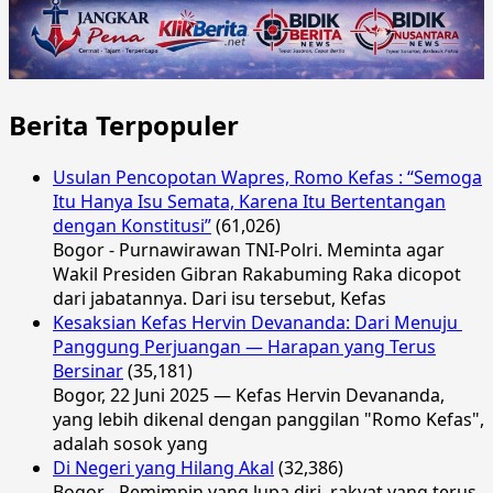
Berita Terpopuler
Usulan Pencopotan Wapres, Romo Kefas : “Semoga
Itu Hanya Isu Semata, Karena Itu Bertentangan
dengan Konstitusi”
(61,026)
Bogor - Purnawirawan TNI-Polri. Meminta agar
Wakil Presiden Gibran Rakabuming Raka dicopot
dari jabatannya. Dari isu tersebut, Kefas
Kesaksian Kefas Hervin Devananda: Dari Menuju
Panggung Perjuangan — Harapan yang Terus
Bersinar
(35,181)
Bogor, 22 Juni 2025 — Kefas Hervin Devananda,
yang lebih dikenal dengan panggilan "Romo Kefas",
adalah sosok yang
Di Negeri yang Hilang Akal
(32,386)
Bogor - Pemimpin yang lupa diri, rakyat yang terus