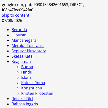
google.com, pub-9030184842601653, DIRECT,
f08c47fec0942fa0
Skip to content
07/08/2026
Beranda
Hiburan
Mancanegara
Merajut Toleransi
Seputar Nusantara
Sketsa Kata
Keagaman
Budha
Hindu
Islam
Katolik Roma
Konghuchu
Kristen Protestan
Refleksi Diri
Bahasa Inggris