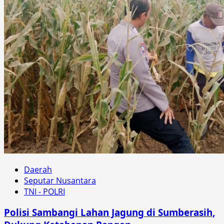
Daerah
Seputar Nusantara
TNI - POLRI
Polisi Sambangi Lahan Jagung di Sumberasih,