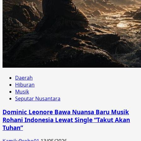
Daerah
Hiburan
Musik
Seputar Nusantara
Dominic Leonore Bawa Nuansa Baru Musik
Rohani Indonesia Lewat Single “Takut Akan
Tuhan”
KamiluProbo01
13/05/2026