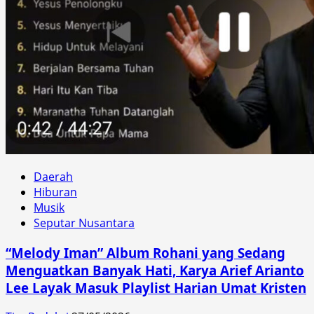
Daerah
Hiburan
Musik
Seputar Nusantara
“Melody Iman” Album Rohani yang Sedang
Menguatkan Banyak Hati, Karya Arief Arianto
Lee Layak Masuk Playlist Harian Umat Kristen