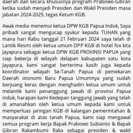
daerah dan secara khususnya program Prabowo-Gibran
ketika sudah menjadi Presiden dan Wakil Presiden masa
jabatan 2024-2029, tegas Ketum KGB.
Awak media menemui ketua DPW KGB Papua Induk, Saya
pribadi sangat mengucap syukur kepada TUHAN yang
mana hari Rabu tanggal 21 Februari 2024 saya telah di
Lantik Resmi oleh ketua umum DPP KGB di hotel fox kita
Jayapura sebagai ketua DPW KGB PROVINSI PAPUA yang
siap bekerja di wilayah delapan kabupaten satu kota
Jayapura, kami sangat berterima kasih juga kepada
koordinator wilayah Se-Tanah Papua di pemekaran
Daerah otonomi Baru Papua Umumnya yang sudah
berjuang keras dengan menghadiri ketua umum untuk
melantik kami penanggung jawab di provinsi Papua
induk, harapan kami Kedepan tanggung jawab yang telah
di amanahkan oleh ketua umum kepada kami untuk
memperluas jaringan KGB di kalangan pemerintahan &
masyarakat di atas tanah Papua, kami siap mengawal
semua program kerja Bapak Prabowo Subianto & Bapak
Gibran Rakambumi Raka sebagai presiden & wakil