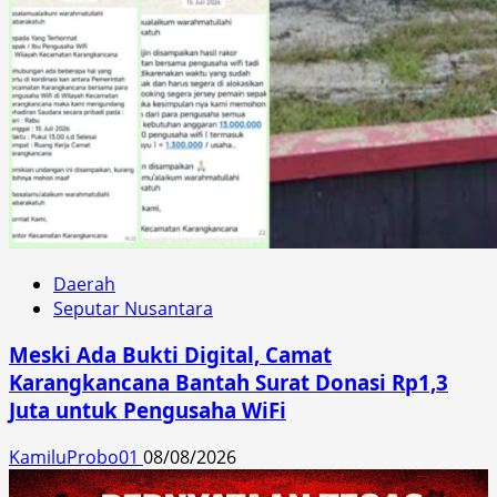
Daerah
Seputar Nusantara
Meski Ada Bukti Digital, Camat
Karangkancana Bantah Surat Donasi Rp1,3
Juta untuk Pengusaha WiFi
KamiluProbo01
08/08/2026