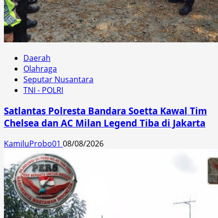
Daerah
Olahraga
Seputar Nusantara
TNI - POLRI
Satlantas Polresta Bandara Soetta Kawal Tim
Chelsea dan AC Milan Legend Tiba di Jakarta
KamiluProbo01
08/08/2026