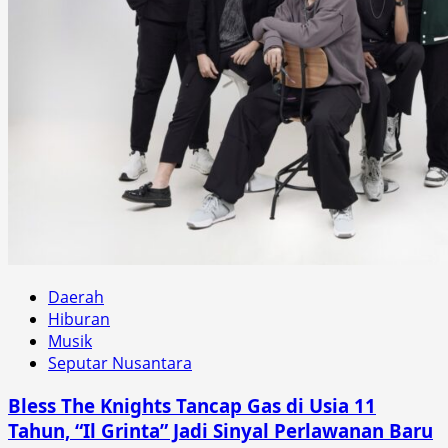
Daerah
Hiburan
Musik
Seputar Nusantara
Bless The Knights Tancap Gas di Usia 11
Tahun, “Il Grinta” Jadi Sinyal Perlawanan Baru