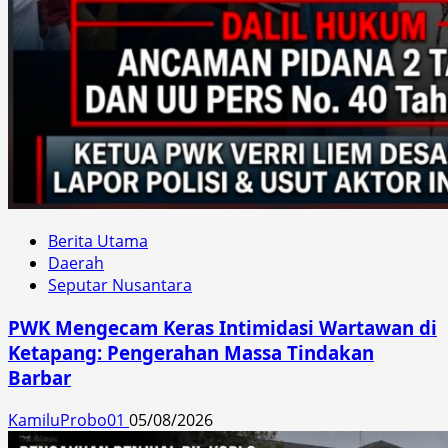
Berita Utama
Daerah
Seputar Nusantara
PWK Mengecam Keras Intimidasi Wartawan di
Ketapang: Pengerahan Massa Tindakan
Barbar
KamiluProbo01
05/08/2026