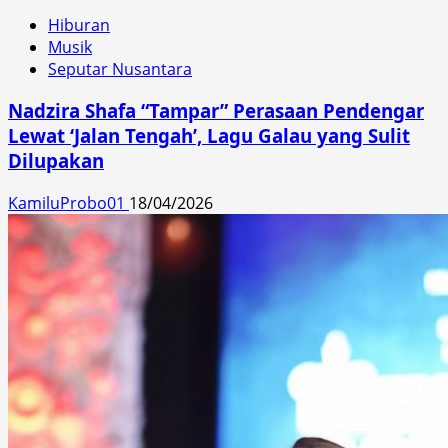
Hiburan
Musik
Seputar Nusantara
Nadzira Shafa “Tampar” Perasaan Pendengar
Lewat ‘Jalan Tengah’, Lagu Galau yang Sulit
Dilupakan
KamiluProbo01
18/04/2026