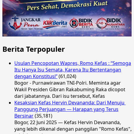
Berita Terpopuler
Usulan Pencopotan Wapres, Romo Kefas : “Semoga
Itu Hanya Isu Semata, Karena Itu Bertentangan
dengan Konstitusi”
(61,024)
Bogor - Purnawirawan TNI-Polri. Meminta agar
Wakil Presiden Gibran Rakabuming Raka dicopot
dari jabatannya. Dari isu tersebut, Kefas
Kesaksian Kefas Hervin Devananda: Dari Menuju
Panggung Perjuangan — Harapan yang Terus
Bersinar
(35,181)
Bogor, 22 Juni 2025 — Kefas Hervin Devananda,
yang lebih dikenal dengan panggilan "Romo Kefas",