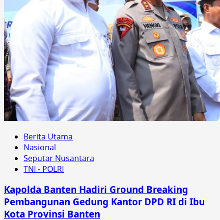
Berita Utama
Nasional
Seputar Nusantara
TNI - POLRI
Kapolda Banten Hadiri Ground Breaking
Pembangunan Gedung Kantor DPD RI di Ibu
Kota Provinsi Banten