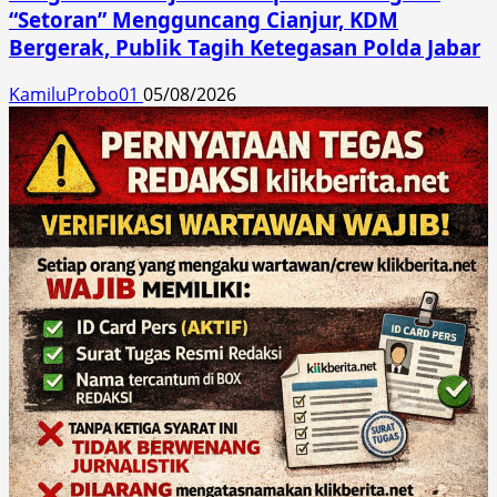
“Setoran” Mengguncang Cianjur, KDM
Bergerak, Publik Tagih Ketegasan Polda Jabar
KamiluProbo01
05/08/2026