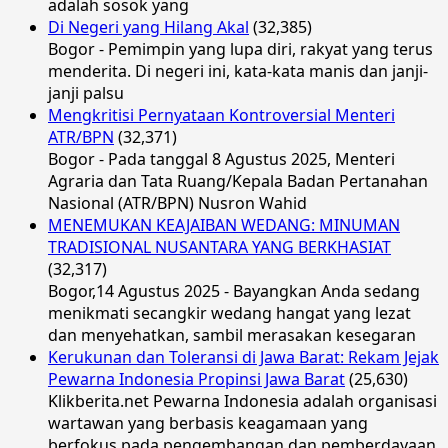
adalah sosok yang
Di Negeri yang Hilang Akal
(32,385)
Bogor - Pemimpin yang lupa diri, rakyat yang terus
menderita. Di negeri ini, kata-kata manis dan janji-
janji palsu
Mengkritisi Pernyataan Kontroversial Menteri
ATR/BPN
(32,371)
Bogor - Pada tanggal 8 Agustus 2025, Menteri
Agraria dan Tata Ruang/Kepala Badan Pertanahan
Nasional (ATR/BPN) Nusron Wahid
MENEMUKAN KEAJAIBAN WEDANG: MINUMAN
TRADISIONAL NUSANTARA YANG BERKHASIAT
(32,317)
Bogor,14 Agustus 2025 - Bayangkan Anda sedang
menikmati secangkir wedang hangat yang lezat
dan menyehatkan, sambil merasakan kesegaran
Kerukunan dan Toleransi di Jawa Barat: Rekam Jejak
Pewarna Indonesia Propinsi Jawa Barat
(25,630)
Klikberita.net Pewarna Indonesia adalah organisasi
wartawan yang berbasis keagamaan yang
berfokus pada pengembangan dan pemberdayaan