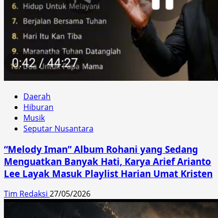
Daerah
Hiburan
Musik
Seputar Nusantara
“Melody Iman” Album Rohani yang Sedang
Menguatkan Banyak Hati, Karya Arief Arianto
Lee Layak Masuk Playlist Harian Umat Kristen
Tim Redaksi
27/05/2026