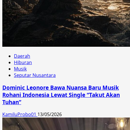
Daerah
Hiburan
Musik
Seputar Nusantara
Dominic Leonore Bawa Nuansa Baru Musik
Rohani Indonesia Lewat Single “Takut Akan
Tuhan”
KamiluProbo01
13/05/2026