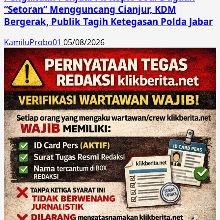
“Setoran” Mengguncang Cianjur, KDM
Bergerak, Publik Tagih Ketegasan Polda Jabar
KamiluProbo01
05/08/2026