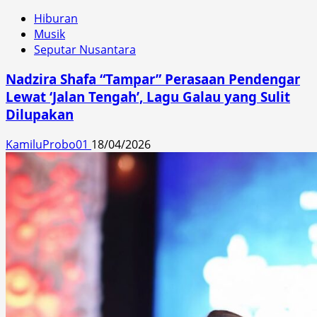
Hiburan
Musik
Seputar Nusantara
Nadzira Shafa “Tampar” Perasaan Pendengar
Lewat ‘Jalan Tengah’, Lagu Galau yang Sulit
Dilupakan
KamiluProbo01
18/04/2026