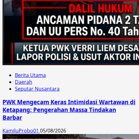
Berita Utama
Daerah
Seputar Nusantara
PWK Mengecam Keras Intimidasi Wartawan di
Ketapang: Pengerahan Massa Tindakan
Barbar
KamiluProbo01
05/08/2026