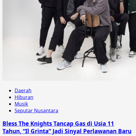
Daerah
Hiburan
Musik
Seputar Nusantara
Bless The Knights Tancap Gas di Usia 11
Tahun, “Il Grinta” Jadi Sinyal Perlawanan Baru