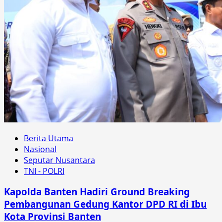
Berita Utama
Nasional
Seputar Nusantara
TNI - POLRI
Kapolda Banten Hadiri Ground Breaking
Pembangunan Gedung Kantor DPD RI di Ibu
Kota Provinsi Banten