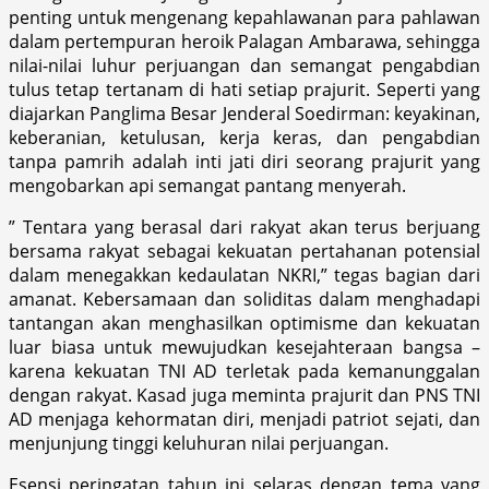
penting untuk mengenang kepahlawanan para pahlawan
dalam pertempuran heroik Palagan Ambarawa, sehingga
nilai-nilai luhur perjuangan dan semangat pengabdian
tulus tetap tertanam di hati setiap prajurit. Seperti yang
diajarkan Panglima Besar Jenderal Soedirman: keyakinan,
keberanian, ketulusan, kerja keras, dan pengabdian
tanpa pamrih adalah inti jati diri seorang prajurit yang
mengobarkan api semangat pantang menyerah.
” Tentara yang berasal dari rakyat akan terus berjuang
bersama rakyat sebagai kekuatan pertahanan potensial
dalam menegakkan kedaulatan NKRI,” tegas bagian dari
amanat. Kebersamaan dan soliditas dalam menghadapi
tantangan akan menghasilkan optimisme dan kekuatan
luar biasa untuk mewujudkan kesejahteraan bangsa –
karena kekuatan TNI AD terletak pada kemanunggalan
dengan rakyat. Kasad juga meminta prajurit dan PNS TNI
AD menjaga kehormatan diri, menjadi patriot sejati, dan
menjunjung tinggi keluhuran nilai perjuangan.
Esensi peringatan tahun ini selaras dengan tema yang