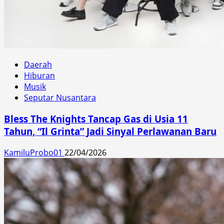
Daerah
Hiburan
Musik
Seputar Nusantara
Bless The Knights Tancap Gas di Usia 11
Tahun, “Il Grinta” Jadi Sinyal Perlawanan Baru
KamiluProbo01
22/04/2026