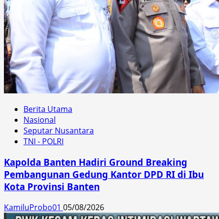
Berita Utama
Nasional
Seputar Nusantara
TNI - POLRI
Kapolda Banten Hadiri Ground Breaking
Pembangunan Gedung Kantor DPD RI di Ibu
Kota Provinsi Banten
KamiluProbo01
05/08/2026