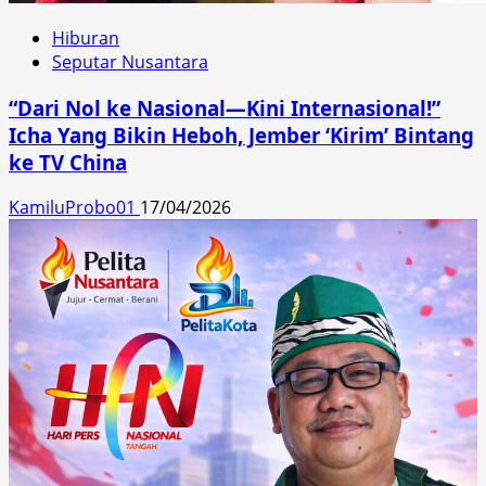
Hiburan
Seputar Nusantara
“Dari Nol ke Nasional—Kini Internasional!”
Icha Yang Bikin Heboh, Jember ‘Kirim’ Bintang
ke TV China
KamiluProbo01
17/04/2026