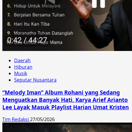
Daerah
Hiburan
Musik
Seputar Nusantara
“Melody Iman” Album Rohani yang Sedang
Menguatkan Banyak Hati, Karya Arief Arianto
Lee Layak Masuk Playlist Harian Umat Kristen
Tim Redaksi
27/05/2026