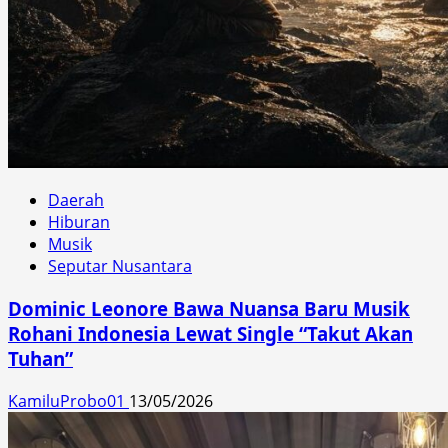
Daerah
Hiburan
Musik
Seputar Nusantara
Dominic Leonore Bawa Nuansa Baru Musik
Rohani Indonesia Lewat Single “Takut Akan
Tuhan”
KamiluProbo01
13/05/2026