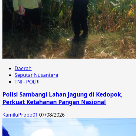
Daerah
Seputar Nusantara
TNI - POLRI
Polisi Sambangi Lahan Jagung di Kedopok,
Perkuat Ketahanan Pangan Nasional
KamiluProbo01
07/08/2026