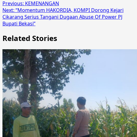
Previous:
KEMENANGAN
Next:
“Momentum HAKORDIA, KOMPI Dorong Kejari
Cikarang Serius Tangani Dugaan Abuse Of Power PJ
Bupati Bekasi”
Related Stories