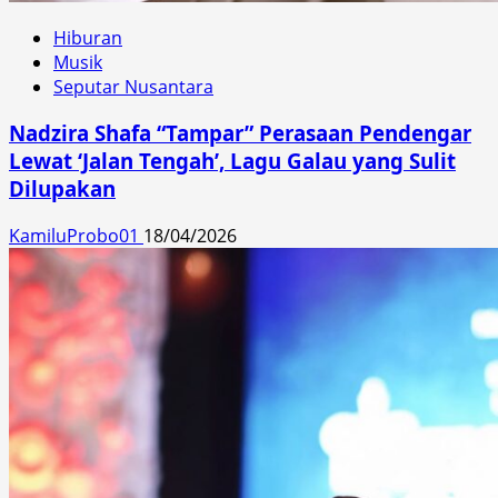
Hiburan
Musik
Seputar Nusantara
Nadzira Shafa “Tampar” Perasaan Pendengar
Lewat ‘Jalan Tengah’, Lagu Galau yang Sulit
Dilupakan
KamiluProbo01
18/04/2026