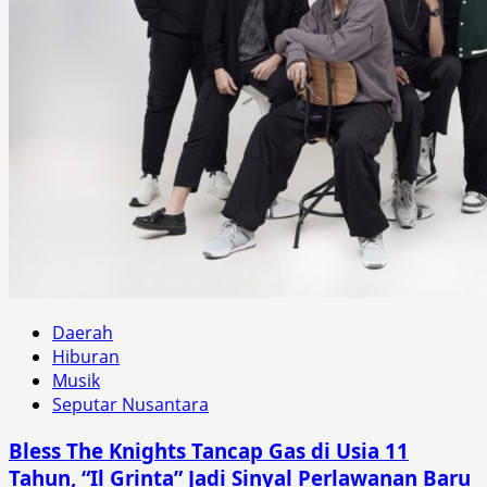
Daerah
Hiburan
Musik
Seputar Nusantara
Bless The Knights Tancap Gas di Usia 11
Tahun, “Il Grinta” Jadi Sinyal Perlawanan Baru