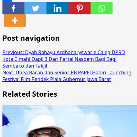
Share
Post navigation
Previous:
Dyah Rahayu Ardhanaryswarie Caleg DPRD
Kota Cimahi Dapil 3 Dari Partai Nasdem Bagi Bagi
Sembako dan Takjil
Next:
Dhea Bacan dan Senior PB PARFI Hadiri Launching
Festival Film Pendek Piala Gubernur Jawa Barat
Related Stories