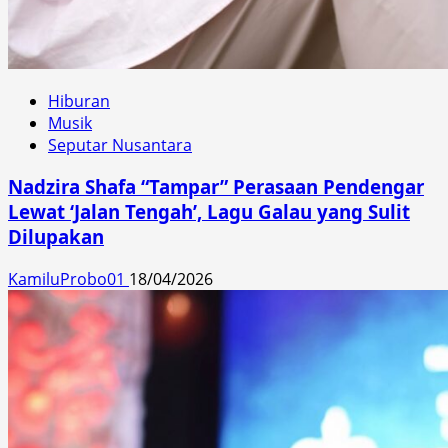
Hiburan
Musik
Seputar Nusantara
Nadzira Shafa “Tampar” Perasaan Pendengar
Lewat ‘Jalan Tengah’, Lagu Galau yang Sulit
Dilupakan
KamiluProbo01
18/04/2026