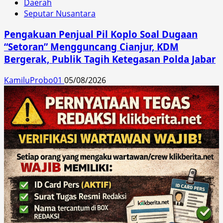
Daerah
Seputar Nusantara
Pengakuan Penjual Pil Koplo Soal Dugaan
“Setoran” Mengguncang Cianjur, KDM
Bergerak, Publik Tagih Ketegasan Polda Jabar
KamiluProbo01
05/08/2026