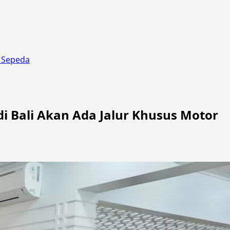
n Sepeda
i Bali Akan Ada Jalur Khusus Motor