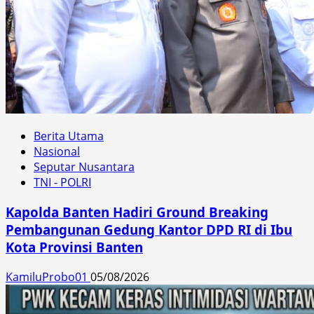
Berita Utama
Nasional
Seputar Nusantara
TNI - POLRI
Kapolda Banten Hadiri Ground Breaking
Pembangunan Gedung Kantor DPD RI di Ibu
Kota Provinsi Banten
KamiluProbo01
05/08/2026