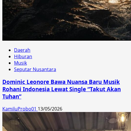
Daerah
Hiburan
Musik
Seputar Nusantara
Dominic Leonore Bawa Nuansa Baru Musik
Rohani Indonesia Lewat Single “Takut Akan
Tuhan”
KamiluProbo01
13/05/2026