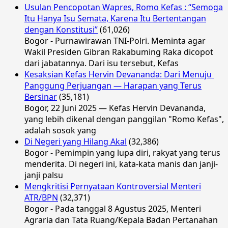
Usulan Pencopotan Wapres, Romo Kefas : “Semoga
Itu Hanya Isu Semata, Karena Itu Bertentangan
dengan Konstitusi”
(61,026)
Bogor - Purnawirawan TNI-Polri. Meminta agar
Wakil Presiden Gibran Rakabuming Raka dicopot
dari jabatannya. Dari isu tersebut, Kefas
Kesaksian Kefas Hervin Devananda: Dari Menuju
Panggung Perjuangan — Harapan yang Terus
Bersinar
(35,181)
Bogor, 22 Juni 2025 — Kefas Hervin Devananda,
yang lebih dikenal dengan panggilan "Romo Kefas",
adalah sosok yang
Di Negeri yang Hilang Akal
(32,386)
Bogor - Pemimpin yang lupa diri, rakyat yang terus
menderita. Di negeri ini, kata-kata manis dan janji-
janji palsu
Mengkritisi Pernyataan Kontroversial Menteri
ATR/BPN
(32,371)
Bogor - Pada tanggal 8 Agustus 2025, Menteri
Agraria dan Tata Ruang/Kepala Badan Pertanahan