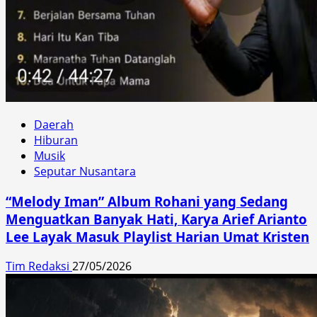
Daerah
Hiburan
Musik
Seputar Nusantara
“Melody Iman” Album Rohani yang Sedang
Menguatkan Banyak Hati, Karya Arief Arianto
Lee Layak Masuk Playlist Harian Umat Kristen
Tim Redaksi
27/05/2026