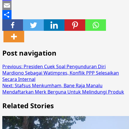
Mastodon
Email
Share
Post navigation
Previous:
Presiden Cuek Soal Pengunduran Diri
Mardiono Sebagai Watimpres, Konflik PPP Selesaikan
Secara Internal
Next:
Stafsus Menkumham, Bane Raja Manalu
Mendaftarkan Merk Berguna Untuk Melindungi Produk
Related Stories