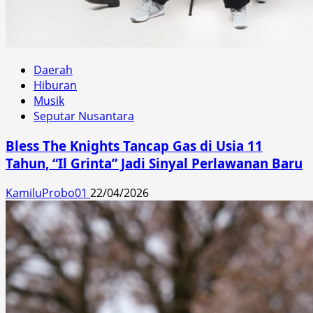
Daerah
Hiburan
Musik
Seputar Nusantara
Bless The Knights Tancap Gas di Usia 11
Tahun, “Il Grinta” Jadi Sinyal Perlawanan Baru
KamiluProbo01
22/04/2026